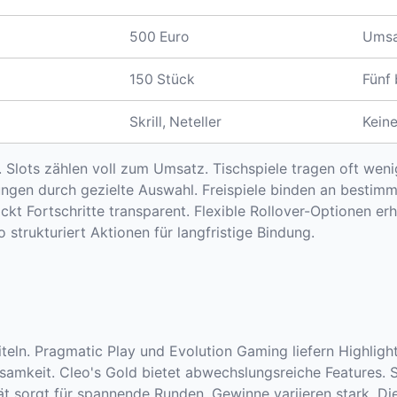
500 Euro
Umsa
150 Stück
Fünf 
Skrill, Neteller
Keine
lots zählen voll zum Umsatz. Tischspiele tragen oft wenig
ngungen durch gezielte Auswahl. Freispiele binden an bestim
kt Fortschritte transparent. Flexible Rollover-Optionen er
strukturiert Aktionen für langfristige Bindung.
n. Pragmatic Play und Evolution Gaming liefern Highlights
mkeit. Cleo's Gold bietet abwechslungsreiche Features. 
tät sorgt für spannende Runden. Gewinne variieren stark. Di