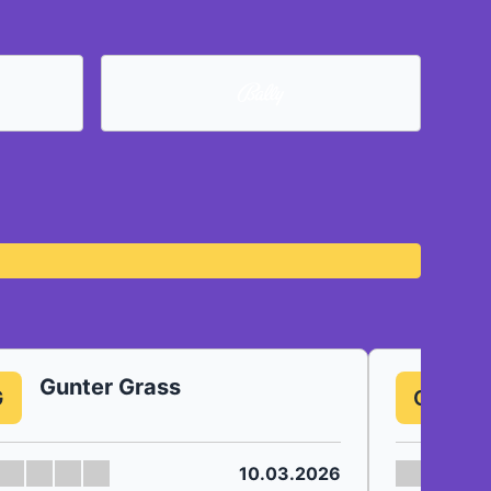
Gunter Grass
Ol
G
O
10.03.2026