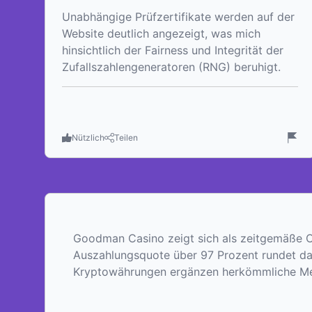
Unabhängige Prüfzertifikate werden auf der
Website deutlich angezeigt, was mich
hinsichtlich der Fairness und Integrität der
Zufallszahlengeneratoren (RNG) beruhigt.
Nützlich
Teilen
Goodman Casino zeigt sich als zeitgemäße Onl
Auszahlungsquote über 97 Prozent rundet das
Kryptowährungen ergänzen herkömmliche Met