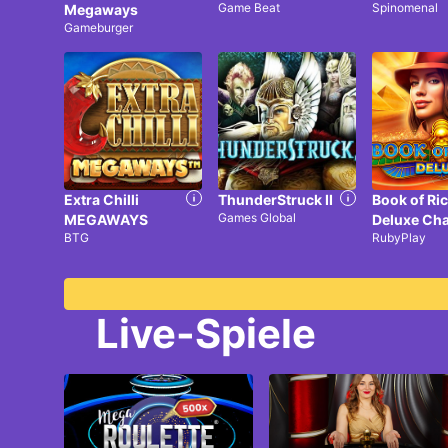
Game Beat
Spinomenal
Megaways
Gameburger
Extra Chilli
ThunderStruck II
Book of Ri
Games Global
MEGAWAYS
Deluxe Cha
BTG
RubyPlay
Live-Spiele