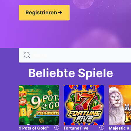
Registrieren
Beliebte Spiele
9 Pots of Gold™
Fortune Five
Majestic K