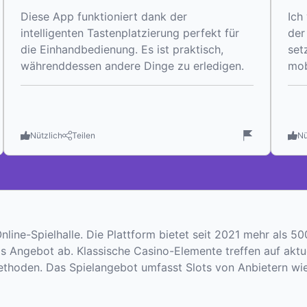
Diese App funktioniert dank der
Ich
intelligenten Tastenplatzierung perfekt für
der
die Einhandbedienung. Es ist praktisch,
set
währenddessen andere Dinge zu erledigen.
mob
Nützlich
Teilen
Nü
ine-Spielhalle. Die Plattform bietet seit 2021 mehr als 500
 Angebot ab. Klassische Casino-Elemente treffen auf aktu
hoden. Das Spielangebot umfasst Slots von Anbietern wie