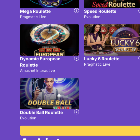
Mega Roulette
Speed Roulette
Pragmatic Live
Evolution
Dynamic European
Lucky 6 Roulette
Pragmatic Live
Roulette
Amusnet Interactive
Double Ball Roulette
Evolution